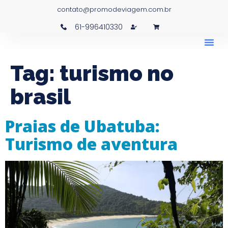
contato@promodeviagem.com.br
61-996410330
Tag:
turismo no
brasil
Praias de Ubatuba:
Turismo de aventura