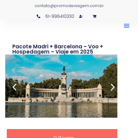
contato@promodeviagem.com.br
61-996410330
Pacote Madri + Barcelona – Voo +
Hospedagem – Viaje em 2025
O Pacote