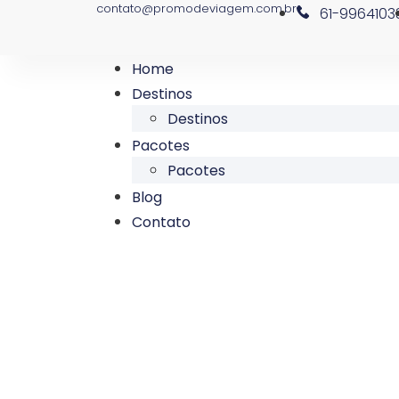
contato@promodeviagem.com.br
61-9964103
Home
Destinos
Destinos
Pacotes
Pacotes
Blog
Contato