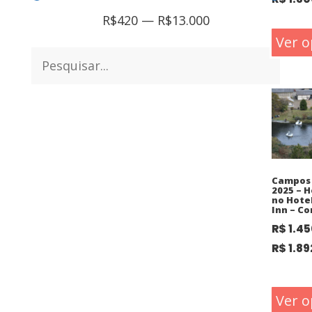
R$
420
—
R$
13.000
Ver o
Campos 
2025 – 
no Hote
Inn – C
R$
1.45
R$
1.89
Ver o