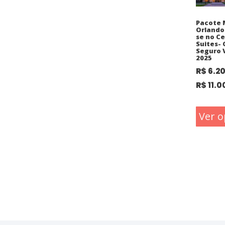
Pacote 
Orlando
se no C
Suites-
Seguro 
2025
R$
6.2
R$
11.0
Ver o