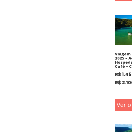
Viagem 
2025 – A
Hosped
Café – C
R$
1.45
R$
2.10
Ver o