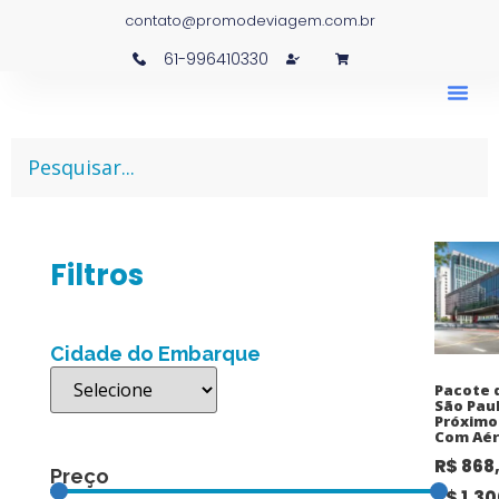
contato@promodeviagem.com.br
61-996410330
Filtros
Cidade do Embarque
Pacote 
São Paul
Próximo
Com Aér
R$
868
Preço
R$
1.30