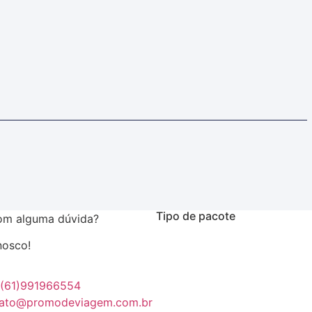
Tipo de pacote
om alguma dúvida?
nosco!
(61)991966554
tato@promodeviagem.com.br