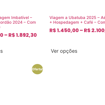
agem Imbatível –
Viagem a Ubatuba 2025 – A
ordão 2024 – Com
+ Hospedagem + Café – Conf
é
R$
1.450,00
–
R$
2.100
00
–
R$
1.892,30
es
Ver opções
Oferta!