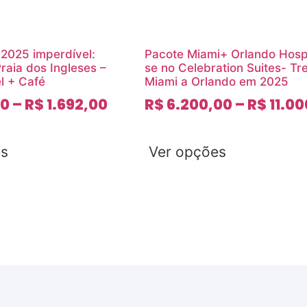
 2025 imperdível:
Pacote Miami+ Orlando Hos
raia dos Ingleses –
se no Celebration Suites- T
l + Café
Miami a Orlando em 2025
00
–
R$
1.692,00
R$
6.200,00
–
R$
11.00
es
Ver opções