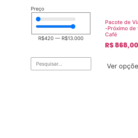
Preço
Pacote de V
-Próximo de
Café
R$
420
—
R$
13.000
R$
868,0
Ver opçõ