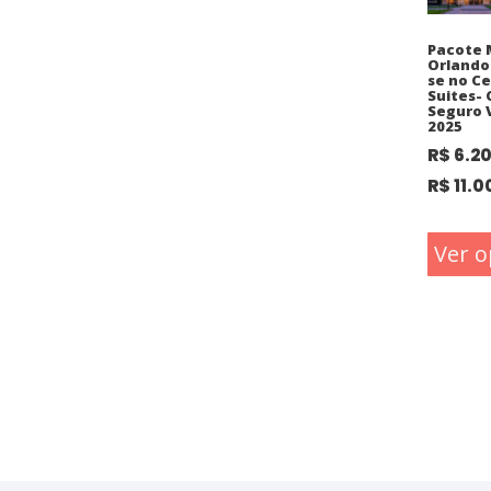
Pacote 
Orlando
se no C
Suites-
Seguro 
2025
R$
6.2
R$
11.0
Ver o