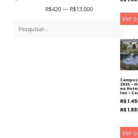
R$
420
—
R$
13.000
Ver o
Campos 
2025 – 
no Hote
Inn – C
R$
1.45
R$
1.89
Ver o