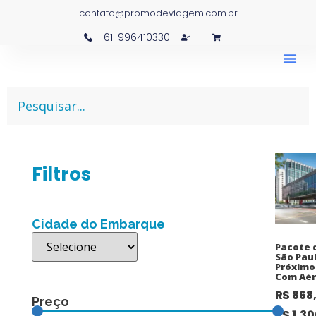
contato@promodeviagem.com.br
61-996410330
Filtros
Cidade do Embarque
Pacote 
São Paul
Próximo
Com Aér
R$
868
Preço
R$
1.30