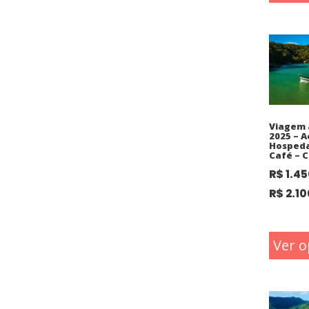
Viagem 
2025 – A
Hosped
Café – C
R$
1.45
R$
2.10
Ver o