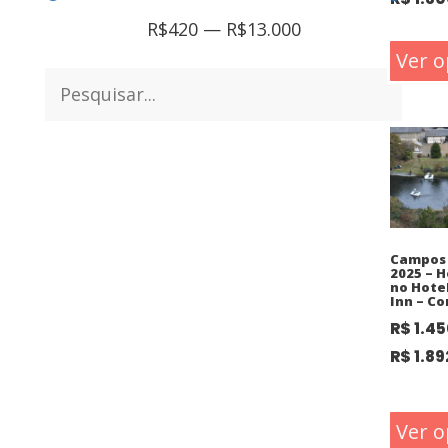
R$
420
—
R$
13.000
Ver o
Campos 
2025 – 
no Hote
Inn – C
R$
1.45
R$
1.89
Ver o