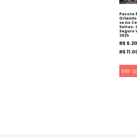
Pacote 
Orlando
se no C
Suites-
Seguro 
2025
R$
6.2
R$
11.0
Ver o