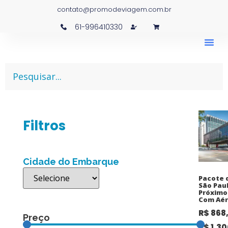
contato@promodeviagem.com.br
61-996410330
Filtros
Cidade do Embarque
Pacote 
São Paul
Próximo
Com Aér
R$
868
Preço
R$
1.30