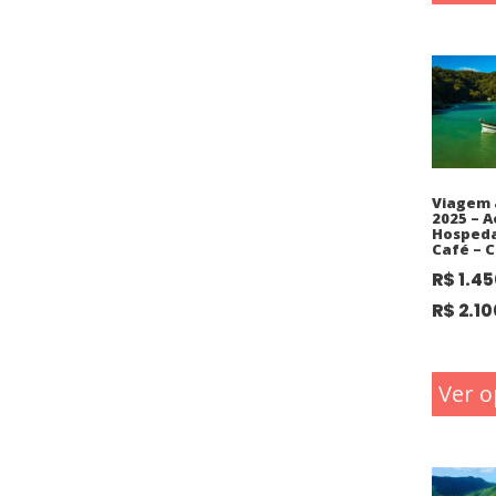
Viagem 
2025 – A
Hosped
Café – C
R$
1.45
R$
2.10
Ver o