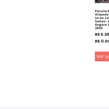
Pacote 
Orlando
se no C
Suites-
Seguro 
2025
R$
6.2
R$
11.0
Ver o