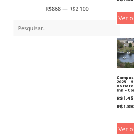
R$
868
—
R$
2.100
Ver o
Campos 
2025 – 
no Hote
Inn – C
R$
1.45
R$
1.89
Ver o