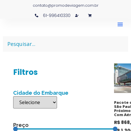
contato@promodeviagem.com.br
61-996410330
Filtros
Cidade do Embarque
Pacote 
São Paul
Próximo
Com Aér
R$
868
Preço
R$
1.30