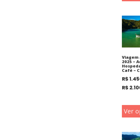
Viagem 
2025 – A
Hosped
Café – C
R$
1.45
R$
2.10
Ver o