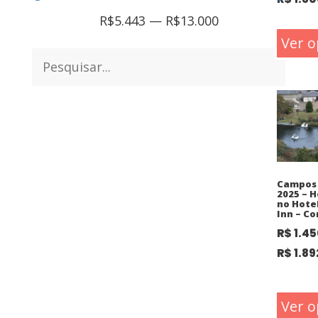
R$
5.443
—
R$
13.000
Ver o
Campos 
2025 – 
no Hote
Inn – C
R$
1.45
R$
1.89
Ver o