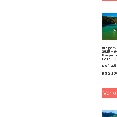
Viagem 
2025 – A
Hosped
Café – C
R$
1.45
R$
2.10
Ver o