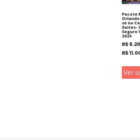
Pacote 
Orlando
se no C
Suites-
Seguro 
2025
R$
6.2
R$
11.0
Ver o