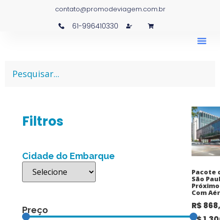
contato@promodeviagem.com.br
61-996410330
Filtros
Cidade do Embarque
Pacote 
São Paul
Próximo
Com Aér
R$
868
Preço
R$
1.30