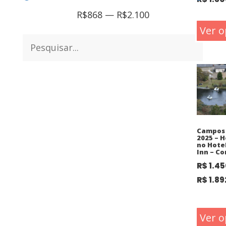
R$
868
—
R$
2.100
Ver o
Campos 
2025 – 
no Hote
Inn – C
R$
1.45
R$
1.89
Ver o