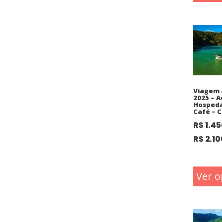
Viagem 
2025 – A
Hosped
Café – C
R$
1.45
R$
2.10
Ver o