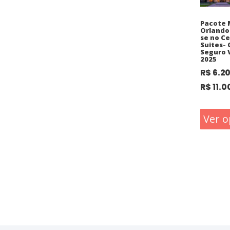
Pacote 
Orlando
se no C
Suites-
Seguro 
2025
R$
6.2
R$
11.0
Ver o