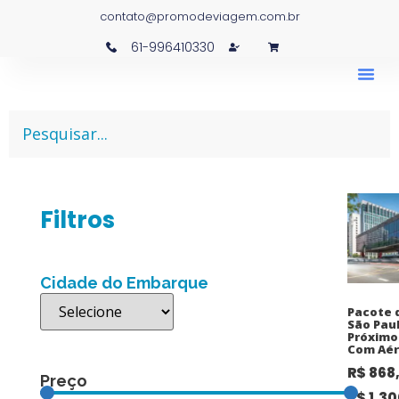
contato@promodeviagem.com.br
61-996410330
Filtros
Cidade do Embarque
Pacote 
São Paul
Próximo
Com Aér
R$
868
Preço
R$
1.30