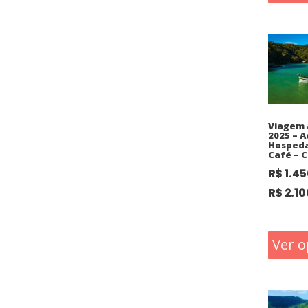
Viagem 
2025 – A
Hosped
Café – C
R$
1.45
R$
2.10
Ver o