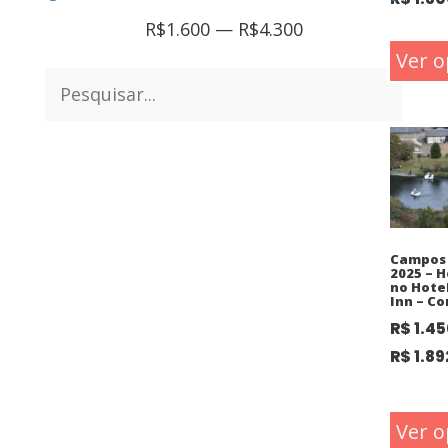
R$
1.600
—
R$
4.300
Ver o
Campos 
2025 – 
no Hote
Inn – C
R$
1.45
R$
1.89
Ver o