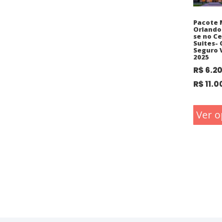
Pacote 
Orlando
se no C
Suites-
Seguro 
2025
R$
6.2
R$
11.0
Ver o