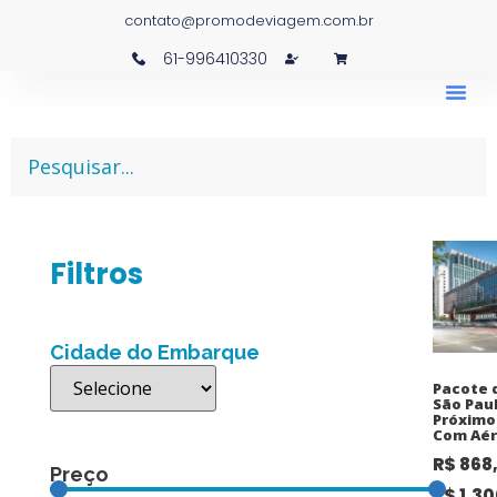
contato@promodeviagem.com.br
61-996410330
Filtros
Cidade do Embarque
Pacote 
São Paul
Próximo
Com Aér
R$
868
Preço
R$
1.30