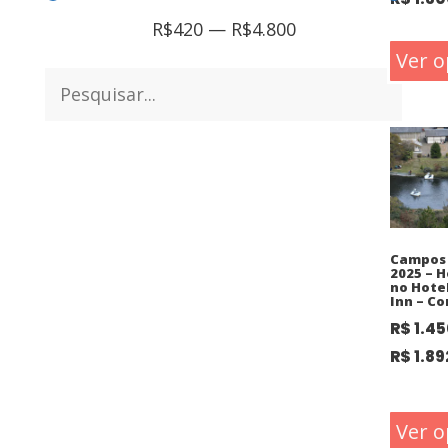
R$
420
—
R$
4.800
Ver o
Campos 
2025 – 
no Hote
Inn – C
R$
1.45
R$
1.89
Ver o