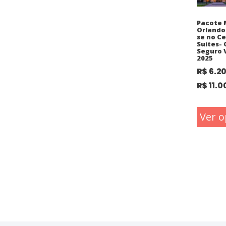
Pacote 
Orlando
se no C
Suites-
Seguro 
2025
R$
6.2
R$
11.0
Ver o