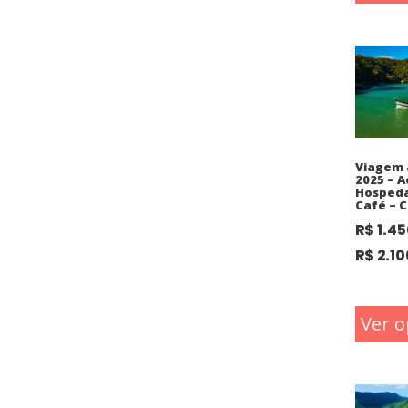
Viagem 
2025 – A
Hosped
Café – C
R$
1.45
R$
2.10
Ver o