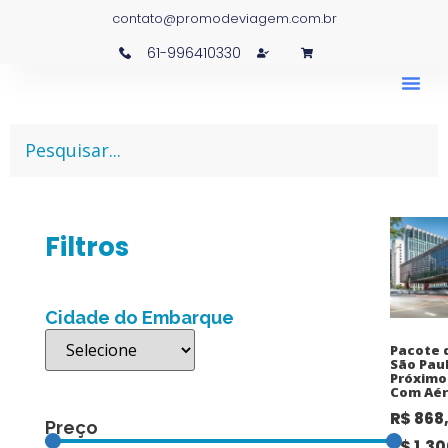
contato@promodeviagem.com.br
61-996410330
Filtros
Cidade do Embarque
Pacote 
São Paul
Próximo
Com Aér
R$
868
Preço
R$
1.30